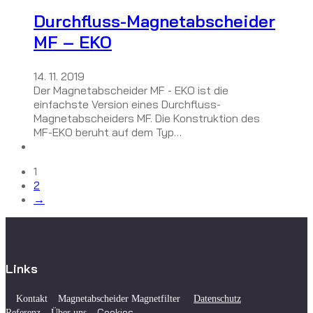
Durchfluss-Magnetabscheider
MF – EKO
14. 11. 2019
Der Magnetabscheider MF - EKO ist die
einfachste Version eines Durchfluss-
Magnetabscheiders MF. Die Konstruktion des
MF-EKO beruht auf dem Typ…
1
2
→
Links
Kontakt
Magnetabscheider Magnetfilter
Datenschutz
Cookies
Referenz
Über uns