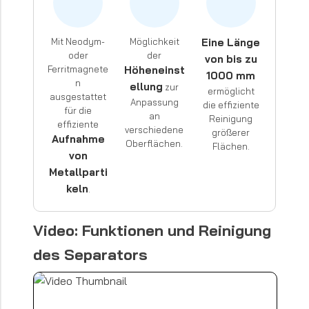
Mit Neodym-
Möglichkeit
Eine Länge
oder
der
von bis zu
Ferritmagnete
Höheneinst
1000 mm
n
ellung
zur
ermöglicht
ausgestattet
Anpassung
die effiziente
für die
an
Reinigung
effiziente
verschiedene
größerer
Aufnahme
Oberflächen.
Flächen.
von
Metallparti
keln
.
Video: Funktionen und Reinigung
des Separators