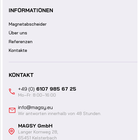
INFORMATIONEN
Magnetabscheider
Über uns
Referenzen
Kontakte
KONTAKT
+49 (0)
6107 985 67 25
Mo–Fr: 8:00–16:00
info@magsy.eu
Wir antworten innerhalb von 48 Stunden.
MAGSY GmbH
Langer Kornweg 28,
65451 Kelsterbach