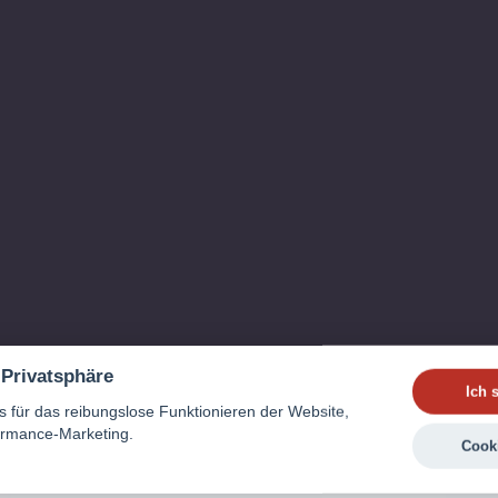
 Privatsphäre
Ich 
von Inhalten ist verboten. Alle Rechte vorbehalten. MAGSY Gmbh
 für das reibungslose Funktionieren der Website,
rmance-Marketing.
Cook